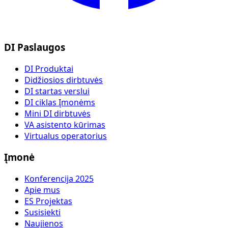
DI Paslaugos
DI Produktai
Didžiosios dirbtuvės
DI startas verslui
DI ciklas Įmonėms
Mini DI dirbtuvės
VA asistento kūrimas
Virtualus operatorius
Įmonė
Konferencija 2025
Apie mus
ES Projektas
Susisiekti
Naujienos