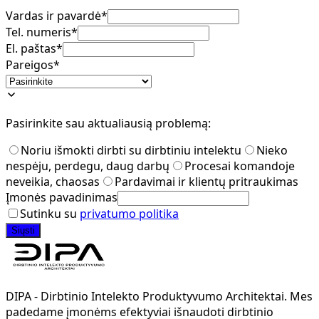
Vardas ir pavardė*
Tel. numeris*
El. paštas*
Pareigos*
Pasirinkite sau aktualiausią problemą:
Noriu išmokti dirbti su dirbtiniu intelektu
Nieko
nespėju, perdegu, daug darbų
Procesai komandoje
neveikia, chaosas
Pardavimai ir klientų pritraukimas
Įmonės pavadinimas
Sutinku su
privatumo politika
Siųsti
DIPA - Dirbtinio Intelekto Produktyvumo Architektai. Mes
padedame įmonėms efektyviai išnaudoti dirbtinio