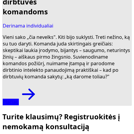
dirbtuvės
komandoms
Derinama individualiai
Vieni sako „čia nevelks". Kiti bijo suklysti. Treti nežino, ką
su tuo daryti. Komanda juda skirtingais greičiais:
skeptikai laukia įrodymo, bijantys – saugumo, neturintys
žinių – aiškaus pirmo žingsnio. Suvienodiname
komandos požiūrį, nuimame įtampą ir parodome
dirbtinio intelekto panaudojimą praktiškai – kad po
dirbtuvių komanda sakytų: „ką darome toliau?"
Plačiau
Turite klausimų? Registruokitės į
nemokamą konsultaciją