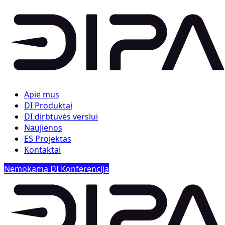
Apie mus
DI Produktai
DI dirbtuvės verslui
Naujienos
ES Projektas
Kontaktai
Nemokama DI Konferencija