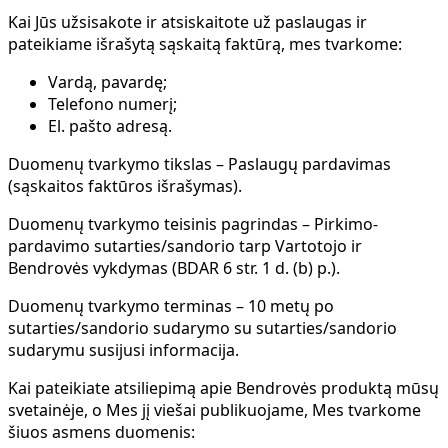
Kai Jūs užsisakote ir atsiskaitote už paslaugas ir
pateikiame išrašytą sąskaitą faktūrą, mes tvarkome:
Vardą, pavardę;
Telefono numerį;
El. pašto adresą.
Duomenų tvarkymo tikslas
– Paslaugų pardavimas
(sąskaitos faktūros išrašymas).
Duomenų tvarkymo teisinis pagrindas
– Pirkimo-
pardavimo sutarties/sandorio tarp Vartotojo ir
Bendrovės vykdymas (BDAR 6 str. 1 d. (b) p.).
Duomenų tvarkymo terminas
– 10 metų po
sutarties/sandorio sudarymo su sutarties/sandorio
sudarymu susijusi informacija.
Kai pateikiate atsiliepimą apie Bendrovės produktą mūsų
svetainėje, o Mes jį viešai publikuojame, Mes tvarkome
šiuos asmens duomenis: