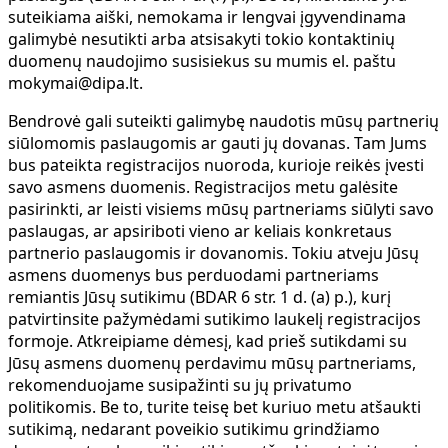
suteikiama aiški, nemokama ir lengvai įgyvendinama
galimybė nesutikti arba atsisakyti tokio kontaktinių
duomenų naudojimo susisiekus su mumis el. paštu
mokymai@dipa.lt.
Bendrovė gali suteikti galimybę naudotis mūsų partnerių
siūlomomis paslaugomis ar gauti jų dovanas. Tam Jums
bus pateikta registracijos nuoroda, kurioje reikės įvesti
savo asmens duomenis. Registracijos metu galėsite
pasirinkti, ar leisti visiems mūsų partneriams siūlyti savo
paslaugas, ar apsiriboti vieno ar keliais konkretaus
partnerio paslaugomis ir dovanomis. Tokiu atveju Jūsų
asmens duomenys bus perduodami partneriams
remiantis Jūsų sutikimu (BDAR 6 str. 1 d. (a) p.), kurį
patvirtinsite pažymėdami sutikimo laukelį registracijos
formoje. Atkreipiame dėmesį, kad prieš sutikdami su
Jūsų asmens duomenų perdavimu mūsų partneriams,
rekomenduojame susipažinti su jų privatumo
politikomis. Be to, turite teisę bet kuriuo metu atšaukti
sutikimą, nedarant poveikio sutikimu grindžiamo