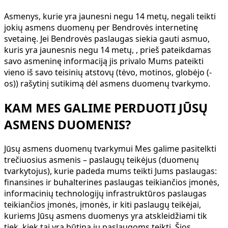
Asmenys, kurie yra jaunesni negu 14 metų, negali teikti
jokių asmens duomenų per Bendrovės internetinę
svetainę. Jei Bendrovės paslaugas siekia gauti asmuo,
kuris yra jaunesnis negu 14 metų, , prieš pateikdamas
savo asmeninę informaciją jis privalo Mums pateikti
vieno iš savo teisinių atstovų (tėvo, motinos, globėjo (-
os)) rašytinį sutikimą dėl asmens duomenų tvarkymo.
KAM MES GALIME PERDUOTI JŪSŲ
ASMENS DUOMENIS?
Jūsų asmens duomenų tvarkymui Mes galime pasitelkti
trečiuosius asmenis – paslaugų teikėjus (duomenų
tvarkytojus), kurie padeda mums teikti Jums paslaugas:
finansines ir buhalterines paslaugas teikiančios įmonės,
informacinių technologijų infrastruktūros paslaugas
teikiančios įmonės, įmonės, ir kiti paslaugų teikėjai,
kuriems Jūsų asmens duomenys yra atskleidžiami tik
tiek, kiek tai yra būtina jų paslaugoms teikti. Šios