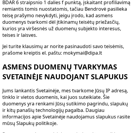
BDAR 6 straipsnio 1 dalies f punktą, įskaitant profiliavimą
remiantis tomis nuostatomis, tačiau Bendrovė pasilieka
teisę prašymo nevykdyti, jeigu įrodo, kad asmens
duomenys tvarkomi dėl įtikinamų teisėtų priežasčių,
kurios yra viršesnės už duomenų subjekto interesus,
teises ir laisves.
Jei turite klausimų ar norite pasinaudoti savo teisėmis,
prašome kreiptis el. paštu: mokymai@dipa.lt
ASMENS DUOMENŲ TVARKYMAS
SVETAINĖJE NAUDOJANT SLAPUKUS
Jums lankantis Svetainėje, mes tvarkome Jūsų IP adresą,
tinklo ir vietos duomenis, kai juos suteikiate. Šie
duomenys yra renkami Jūsų sutikimo pagrindu, slapukų
ir kitų panašių technologijų pagalba. Daugiau
informacijos apie Svetainėje naudojamus slapukus rasite
mūsų Slapukų politikoje.