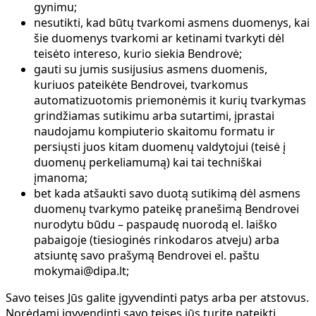
gynimu;
nesutikti, kad būtų tvarkomi asmens duomenys, kai
šie duomenys tvarkomi ar ketinami tvarkyti dėl
teisėto intereso, kurio siekia Bendrovė;
gauti su jumis susijusius asmens duomenis,
kuriuos pateikėte Bendrovei, tvarkomus
automatizuotomis priemonėmis it kurių tvarkymas
grindžiamas sutikimu arba sutartimi, įprastai
naudojamu kompiuterio skaitomu formatu ir
persiųsti juos kitam duomenų valdytojui (teisė į
duomenų perkeliamumą) kai tai techniškai
įmanoma;
bet kada atšaukti savo duotą sutikimą dėl asmens
duomenų tvarkymo pateikę pranešimą Bendrovei
nurodytu būdu – paspaudę nuorodą el. laiško
pabaigoje (tiesioginės rinkodaros atveju) arba
atsiuntę savo prašymą Bendrovei el. paštu
mokymai@dipa.lt;
Savo teises Jūs galite įgyvendinti patys arba per atstovus.
Norėdami įgyvendinti savo teises jūs turite pateikti