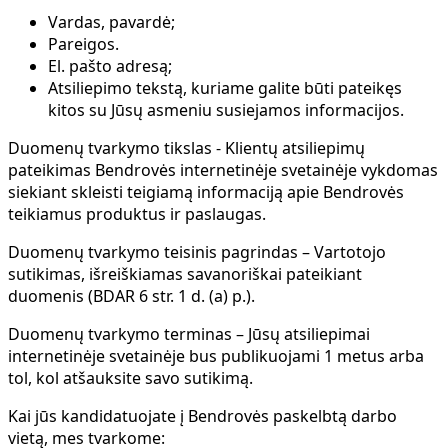
Vardas, pavardė;
Pareigos.
El. pašto adresą;
Atsiliepimo tekstą, kuriame galite būti pateikęs
kitos su Jūsų asmeniu susiejamos informacijos.
Duomenų tvarkymo tikslas
- Klientų atsiliepimų
pateikimas Bendrovės internetinėje svetainėje vykdomas
siekiant skleisti teigiamą informaciją apie Bendrovės
teikiamus produktus ir paslaugas.
Duomenų tvarkymo teisinis pagrindas
– Vartotojo
sutikimas, išreiškiamas savanoriškai pateikiant
duomenis (BDAR 6 str. 1 d. (a) p.).
Duomenų tvarkymo terminas
– Jūsų atsiliepimai
internetinėje svetainėje bus publikuojami 1 metus arba
tol, kol atšauksite savo sutikimą.
Kai jūs kandidatuojate į Bendrovės paskelbtą darbo
vietą, mes tvarkome: