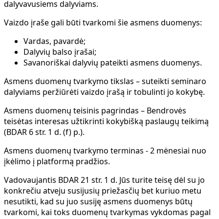
dalyvavusiems dalyviams.
Vaizdo įraše gali būti tvarkomi šie asmens duomenys:
Vardas, pavardė;
Dalyvių balso įrašai;
Savanoriškai dalyvių pateikti asmens duomenys.
Asmens duomenų tvarkymo tikslas
– suteikti seminaro
dalyviams peržiūrėti vaizdo įrašą ir tobulinti jo kokybę.
Asmens duomenų teisinis pagrindas
– Bendrovės
teisėtas interesas užtikrinti kokybišką paslaugų teikimą
(BDAR 6 str. 1 d. (f) p.).
Asmens duomenų tvarkymo terminas
- 2 mėnesiai nuo
įkėlimo į platformą pradžios.
Vadovaujantis BDAR 21 str. 1 d. Jūs turite teisę dėl su jo
konkrečiu atveju susijusių priežasčių bet kuriuo metu
nesutikti, kad su juo susiję asmens duomenys būtų
tvarkomi, kai toks duomenų tvarkymas vykdomas pagal