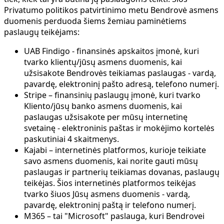
Privatumo politikos patvirtinimo metu Bendrovė asmens
duomenis perduoda šiems žemiau paminėtiems
paslaugų teikėjams:
UAB Findigo - finansinės apskaitos įmonė, kuri
tvarko klientų/jūsų asmens duomenis, kai
užsisakote Bendrovės teikiamas paslaugas - vardą,
pavardę, elektroninį pašto adresą, telefono numerį.
Stripe – finansinių paslaugų įmonė, kuri tvarko
Kliento/jūsų banko asmens duomenis, kai
paslaugas užsisakote per mūsų internetinę
svetainę - elektroninis paštas ir mokėjimo kortelės
paskutiniai 4 skaitmenys.
Kajabi – internetinės platformos, kurioje teikiate
savo asmens duomenis, kai norite gauti mūsų
paslaugas ir partnerių teikiamas dovanas, paslaugų
teikėjas. Šios internetinės platformos teikėjas
tvarko šiuos Jūsų asmens duomenis - vardą,
pavardę, elektroninį paštą ir telefono numerį.
M365 – tai "Microsoft" paslauga, kuri Bendrovei