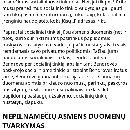
pranešimus socialiniuose tinkluose. Net, jei tik peržiūrite
mūsų pranešimus socialinio tinklo valdytojas gali gauti
tam tikrą asmeninę informaciją, tokią kaip, kokiu galiniu
įrenginiu naudojatės, koks Jūsų IP adresas ir kt.
Paprastai socialiniai tinklai Jūsų asmens duomenis (net ir
tuos, kurie surinkti mums pasirinkus papildomus
paskyros nustatymus) tvarko jų pačių nustatytais tikslais,
remdamasis savo privatumo politikomis. Tačiau Jums
naudojantis socialiniais tinklais, bendraujant su
Bendrove per socialinį tinklą, apsilankant Bendrovės
paskyroje socialiniame tinkle ar stebint Bendrovės įrašus
jame, Bendrovė gauna informaciją apie Jus. Gaunamų
duomenų apimtis priklauso nuo mūsų parinktų paskyros
nustatymų, susitarimų su socialiniais tinklais dėl
papildomų paslaugų užsakymo, socialinių tinklų
nustatytų slapukų.
NEPILNAMEČIŲ ASMENS DUOMENŲ
TVARKYMAS