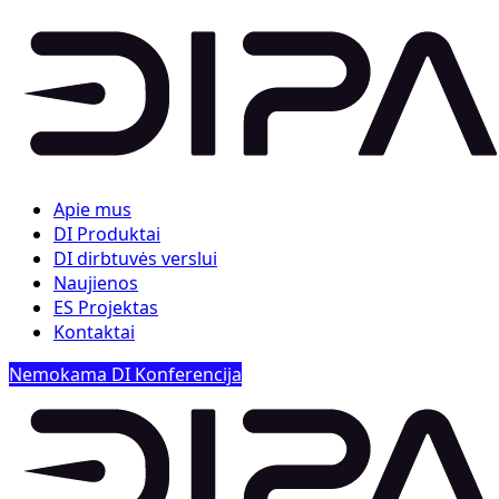
Apie mus
DI Produktai
DI dirbtuvės verslui
Naujienos
ES Projektas
Kontaktai
Nemokama DI Konferencija