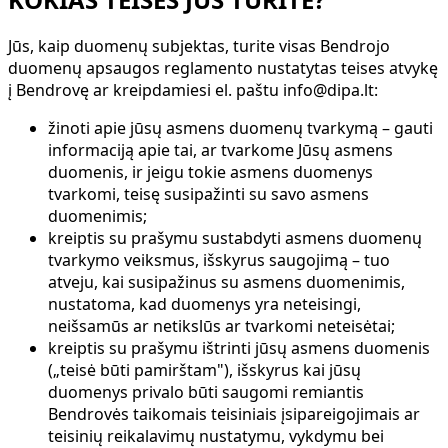
Jūs, kaip duomenų subjektas, turite visas Bendrojo
duomenų apsaugos reglamento nustatytas teises atvykę
į Bendrovę ar kreipdamiesi el. paštu info@dipa.lt:
žinoti apie jūsų asmens duomenų tvarkymą – gauti
informaciją apie tai, ar tvarkome Jūsų asmens
duomenis, ir jeigu tokie asmens duomenys
tvarkomi, teisę susipažinti su savo asmens
duomenimis;
kreiptis su prašymu sustabdyti asmens duomenų
tvarkymo veiksmus, išskyrus saugojimą – tuo
atveju, kai susipažinus su asmens duomenimis,
nustatoma, kad duomenys yra neteisingi,
neišsamūs ar netikslūs ar tvarkomi neteisėtai;
kreiptis su prašymu ištrinti jūsų asmens duomenis
(„teisė būti pamirštam"), išskyrus kai jūsų
duomenys privalo būti saugomi remiantis
Bendrovės taikomais teisiniais įsipareigojimais ar
teisinių reikalavimų nustatymu, vykdymu bei