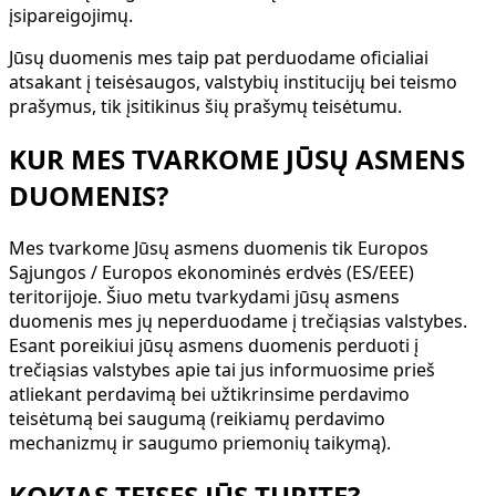
įsipareigojimų.
Jūsų duomenis mes taip pat perduodame oficialiai
atsakant į teisėsaugos, valstybių institucijų bei teismo
prašymus, tik įsitikinus šių prašymų teisėtumu.
KUR MES TVARKOME JŪSŲ ASMENS
DUOMENIS?
Mes tvarkome Jūsų asmens duomenis tik Europos
Sąjungos / Europos ekonominės erdvės (ES/EEE)
teritorijoje. Šiuo metu tvarkydami jūsų asmens
duomenis mes jų neperduodame į trečiąsias valstybes.
Esant poreikiui jūsų asmens duomenis perduoti į
trečiąsias valstybes apie tai jus informuosime prieš
atliekant perdavimą bei užtikrinsime perdavimo
teisėtumą bei saugumą (reikiamų perdavimo
mechanizmų ir saugumo priemonių taikymą).
KOKIAS TEISES JŪS TURITE?