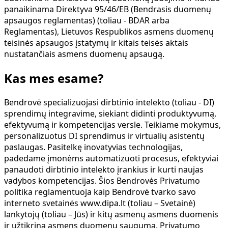
panaikinama Direktyva 95/46/EB (Bendrasis duomenų
apsaugos reglamentas) (toliau - BDAR arba
Reglamentas), Lietuvos Respublikos asmens duomenų
teisinės apsaugos įstatymų ir kitais teisės aktais
nustatančiais asmens duomenų apsaugą.
Kas mes esame?
Bendrovė specializuojasi dirbtinio intelekto (toliau - DI)
sprendimų integravime, siekiant didinti produktyvumą,
efektyvumą ir kompetencijas versle. Teikiame mokymus,
personalizuotus DI sprendimus ir virtualių asistentų
paslaugas. Pasitelkę inovatyvias technologijas,
padedame įmonėms automatizuoti procesus, efektyviai
panaudoti dirbtinio intelekto įrankius ir kurti naujas
vadybos kompetencijas​​. Šios Bendrovės Privatumo
politika reglamentuoja kaip Bendrovė tvarko savo
interneto svetainės www.dipa.lt (toliau – Svetainė)
lankytojų (toliau – Jūs) ir kitų asmenų asmens duomenis
ir užtikrina asmens duomenų saugumą. Privatumo