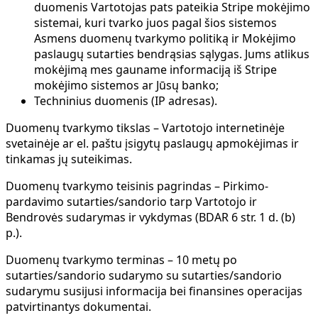
duomenis Vartotojas pats pateikia Stripe mokėjimo
sistemai, kuri tvarko juos pagal šios sistemos
Asmens duomenų tvarkymo politiką ir Mokėjimo
paslaugų sutarties bendrąsias sąlygas. Jums atlikus
mokėjimą mes gauname informaciją iš Stripe
mokėjimo sistemos ar Jūsų banko;
Techninius duomenis (IP adresas).
Duomenų tvarkymo tikslas
– Vartotojo internetinėje
svetainėje ar el. paštu įsigytų paslaugų apmokėjimas ir
tinkamas jų suteikimas.
Duomenų tvarkymo teisinis pagrindas
– Pirkimo-
pardavimo sutarties/sandorio tarp Vartotojo ir
Bendrovės sudarymas ir vykdymas (BDAR 6 str. 1 d. (b)
p.).
Duomenų tvarkymo terminas
– 10 metų po
sutarties/sandorio sudarymo su sutarties/sandorio
sudarymu susijusi informacija bei finansines operacijas
patvirtinantys dokumentai.