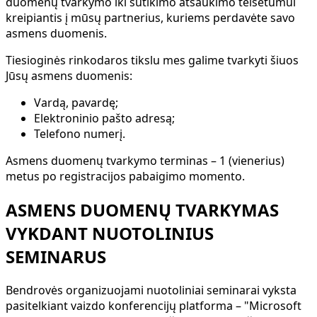
duomenų tvarkymo iki sutikimo atšaukimo teisėtumui
kreipiantis į mūsų partnerius, kuriems perdavėte savo
asmens duomenis.
Tiesioginės rinkodaros tikslu mes galime tvarkyti šiuos
Jūsų asmens duomenis:
Vardą, pavardę;
Elektroninio pašto adresą;
Telefono numerį.
Asmens duomenų tvarkymo terminas
– 1 (vienerius)
metus po registracijos pabaigimo momento.
ASMENS DUOMENŲ TVARKYMAS
VYKDANT NUOTOLINIUS
SEMINARUS
Bendrovės organizuojami nuotoliniai seminarai vyksta
pasitelkiant vaizdo konferencijų platforma – "Microsoft