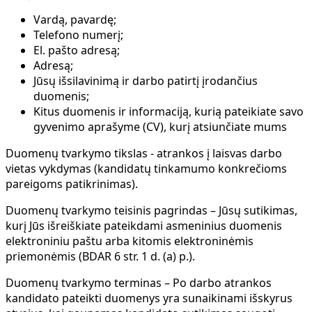
Vardą, pavardę;
Telefono numerį;
El. pašto adresą;
Adresą;
Jūsų išsilavinimą ir darbo patirtį įrodančius
duomenis;
Kitus duomenis ir informaciją, kurią pateikiate savo
gyvenimo aprašyme (CV), kurį atsiunčiate mums
Duomenų tvarkymo tikslas
- atrankos į laisvas darbo
vietas vykdymas (kandidatų tinkamumo konkrečioms
pareigoms patikrinimas).
Duomenų tvarkymo teisinis pagrindas
– Jūsų sutikimas,
kurį Jūs išreiškiate pateikdami asmeninius duomenis
elektroniniu paštu arba kitomis elektroninėmis
priemonėmis (BDAR 6 str. 1 d. (a) p.).
Duomenų tvarkymo terminas
– Po darbo atrankos
kandidato pateikti duomenys yra sunaikinami išskyrus