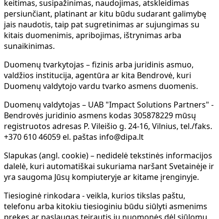
keitimas, susipažinimas, naudojimas, atskleidimas
persiunčiant, platinant ar kitu būdu sudarant galimybę
jais naudotis, taip pat sugretinimas ar sujungimas su
kitais duomenimis, apribojimas, ištrynimas arba
sunaikinimas.
Duomenų tvarkytojas
– fizinis arba juridinis asmuo,
valdžios institucija, agentūra ar kita Bendrovė, kuri
Duomenų valdytojo vardu tvarko asmens duomenis.
Duomenų valdytojas
– UAB "Impact Solutions Partners" -
Bendrovės juridinio asmens kodas 305878229 mūsų
registruotos adresas P. Vileišio g. 24-16, Vilnius, tel./faks.
+370 610 46059 el. paštas info@dipa.lt
Slapukas (angl. cookie)
– nedidelė tekstinės informacijos
dalelė, kuri automatiškai sukuriama naršant Svetainėje ir
yra saugoma Jūsų kompiuteryje ar kitame įrenginyje.
Tiesioginė rinkodara
- veikla, kurios tikslas paštu,
telefonu arba kitokiu tiesioginiu būdu siūlyti asmenims
prekes ar paslaugas teirautis jų nuomonės dėl siūlomų