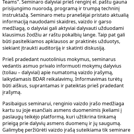
Teams". Seminaro dalyviai prieš renginį el. paštu gauna
prisijungimo nuorodą, programą ir trumpą techninį
instruktažą. Seminaro metu pranešėjai pristato aktualią
informaciją naudodami skaidres, vaizdo ir garso
medžiagą, o dalyviai gali aktyviai dalyvauti užduodami
klausimus žodžiu ar raštu pokalbių lange. Taip pat gali
būti pasitelkiamos apklausos ar praktinės užduotys,
siekiant įtraukti auditoriją ir skatinti diskusiją.
Prieš pradedant nuotolinius mokymus, seminarus
vedantis asmuo privalo informuoti mokymų dalyvius
(toliau – dalyviai) apie numatomą vaizdo įrašymą,
laikydamasis BDAR reikalavimų. Informavimas turėtų
būti aiškus, suprantamas ir pateiktas prieš pradedant
įrašymą.
Pasibaigus seminarui, renginio vaizdo įrašo medžiaga
kartu su joje esančiais asmens duomenimis įkeliami į
paslaugų teikėjo platformą, kuri užtikrina tinkamą
prieigą prie dalyvių asmens duomenų ir jų saugumą.
Galimybę peržiūrėti vaizdo įrašą suteikiama tik seminare