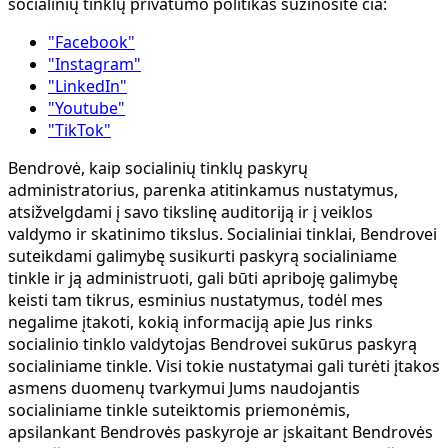
socialinių tinklų privatumo politikas sužinosite čia:
"Facebook"
"Instagram"
"LinkedIn"
"Youtube"
"TikTok"
Bendrovė, kaip socialinių tinklų paskyrų
administratorius, parenka atitinkamus nustatymus,
atsižvelgdami į savo tikslinę auditoriją ir į veiklos
valdymo ir skatinimo tikslus. Socialiniai tinklai, Bendrovei
suteikdami galimybę susikurti paskyrą socialiniame
tinkle ir ją administruoti, gali būti apriboję galimybę
keisti tam tikrus, esminius nustatymus, todėl mes
negalime įtakoti, kokią informaciją apie Jus rinks
socialinio tinklo valdytojas Bendrovei sukūrus paskyrą
socialiniame tinkle. Visi tokie nustatymai gali turėti įtakos
asmens duomenų tvarkymui Jums naudojantis
socialiniame tinkle suteiktomis priemonėmis,
apsilankant Bendrovės paskyroje ar įskaitant Bendrovės