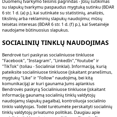
Duomenų tvarkymo teisinis pagrindas
- Jūsų sutikimas
su slapukų tvarkymu paspaudus mygtuką sutinku (BDAR
6 str. 1 d. (a) p.), kai sutinkate su statistinių, analizės,
tikslinių arba reklaminių slapukų naudojimu; mūsų
teisėtas interesas (BDAR 6 str. 1 d. (f) p.), kai Svetainėje
naudojame būtinuosius slapukus.
SOCIALINIŲ TINKLŲ NAUDOJIMAS
Bendrovė turi paskyras socialiniuose tinkluose
"Facebook", "Instagram", "LinkedIn","Youtube" ir
"TikTok" (toliau - Socialiniai tinklai). Informaciją, kurią
pateiksite socialiniuose tinkluose (įskaitant pranešimus,
mygtukų "Like" ir "Follow" naudojimą, bei kitą
komunikaciją) ar kuri gaunama Jums aplankius
Bendrovės paskyrą Socialiniuose tinkluose (įskaitant
informaciją gaunamą socialinių tinklų valdytojų
naudojamų slapukų pagalba), kontroliuoja socialinio
tinklo valdytojas. Todėl turėtumėte perskaityti socialinių
tinklų valdytojų privatumo politikas. Daugiau apie