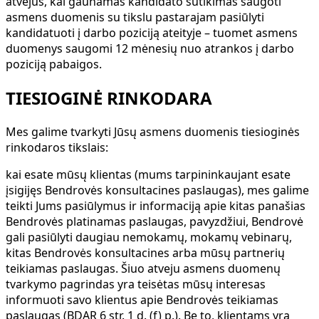
atvejus, kai gaunamas kandidato sutikimas saugoti
asmens duomenis su tikslu pastarajam pasiūlyti
kandidatuoti į darbo poziciją ateityje – tuomet asmens
duomenys saugomi 12 mėnesių nuo atrankos į darbo
poziciją pabaigos.
TIESIOGINĖ RINKODARA
Mes galime tvarkyti Jūsų asmens duomenis tiesioginės
rinkodaros tikslais:
kai esate mūsų klientas (mums tarpininkaujant esate
įsigijęs Bendrovės konsultacines paslaugas), mes galime
teikti Jums pasiūlymus ir informaciją apie kitas panašias
Bendrovės platinamas paslaugas, pavyzdžiui, Bendrovė
gali pasiūlyti daugiau nemokamų, mokamų vebinarų,
kitas Bendrovės konsultacines arba mūsų partnerių
teikiamas paslaugas. Šiuo atveju asmens duomenų
tvarkymo pagrindas yra teisėtas mūsų interesas
informuoti savo klientus apie Bendrovės teikiamas
paslaugas (BDAR 6 str. 1 d. (f) p.). Be to, klientams yra