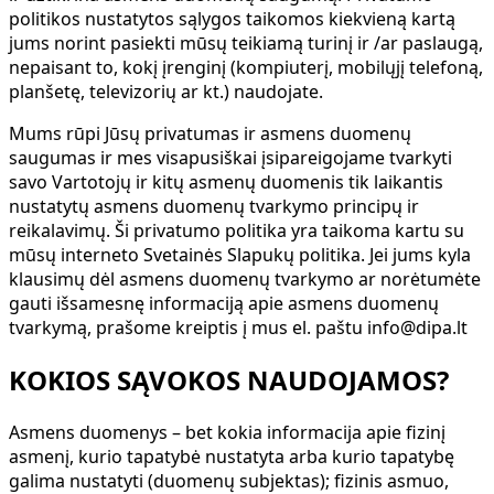
politikos nustatytos sąlygos taikomos kiekvieną kartą
jums norint pasiekti mūsų teikiamą turinį ir /ar paslaugą,
nepaisant to, kokį įrenginį (kompiuterį, mobilųjį telefoną,
planšetę, televizorių ar kt.) naudojate.
Mums rūpi Jūsų privatumas ir asmens duomenų
saugumas ir mes visapusiškai įsipareigojame tvarkyti
savo Vartotojų ir kitų asmenų duomenis tik laikantis
nustatytų asmens duomenų tvarkymo principų ir
reikalavimų. Ši privatumo politika yra taikoma kartu su
mūsų interneto Svetainės Slapukų politika. Jei jums kyla
klausimų dėl asmens duomenų tvarkymo ar norėtumėte
gauti išsamesnę informaciją apie asmens duomenų
tvarkymą, prašome kreiptis į mus el. paštu info@dipa.lt
KOKIOS SĄVOKOS NAUDOJAMOS?
Asmens duomenys
– bet kokia informacija apie fizinį
asmenį, kurio tapatybė nustatyta arba kurio tapatybę
galima nustatyti (duomenų subjektas); fizinis asmuo,