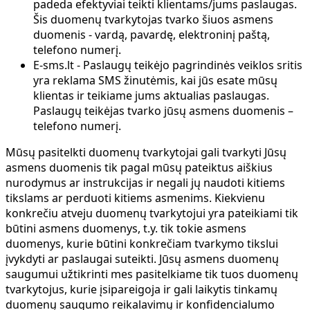
padeda efektyviai teikti klientams/jums paslaugas.
Šis duomenų tvarkytojas tvarko šiuos asmens
duomenis - vardą, pavardę, elektroninį paštą,
telefono numerį.
E-sms.lt - Paslaugų teikėjo pagrindinės veiklos sritis
yra reklama SMS žinutėmis, kai jūs esate mūsų
klientas ir teikiame jums aktualias paslaugas.
Paslaugų teikėjas tvarko jūsų asmens duomenis –
telefono numerį.
Mūsų pasitelkti duomenų tvarkytojai gali tvarkyti Jūsų
asmens duomenis tik pagal mūsų pateiktus aiškius
nurodymus ar instrukcijas ir negali jų naudoti kitiems
tikslams ar perduoti kitiems asmenims. Kiekvienu
konkrečiu atveju duomenų tvarkytojui yra pateikiami tik
būtini asmens duomenys, t.y. tik tokie asmens
duomenys, kurie būtini konkrečiam tvarkymo tikslui
įvykdyti ar paslaugai suteikti. Jūsų asmens duomenų
saugumui užtikrinti mes pasitelkiame tik tuos duomenų
tvarkytojus, kurie įsipareigoja ir gali laikytis tinkamų
duomenų saugumo reikalavimų ir konfidencialumo