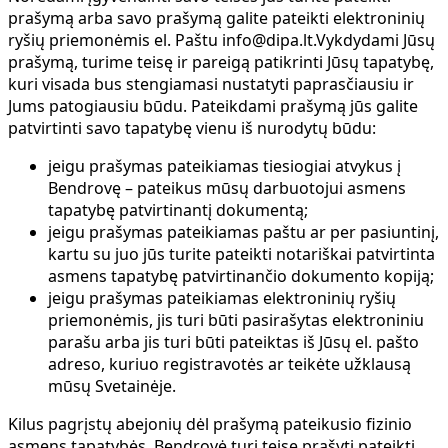
prašymą arba savo prašymą galite pateikti elektroninių
ryšių priemonėmis el. Paštu info@dipa.lt.Vykdydami Jūsų
prašymą, turime teisę ir pareigą patikrinti Jūsų tapatybę,
kuri visada bus stengiamasi nustatyti paprasčiausiu ir
Jums patogiausiu būdu. Pateikdami prašymą jūs galite
patvirtinti savo tapatybę vienu iš nurodytų būdu:
jeigu prašymas pateikiamas tiesiogiai atvykus į
Bendrovę – pateikus mūsų darbuotojui asmens
tapatybę patvirtinantį dokumentą;
jeigu prašymas pateikiamas paštu ar per pasiuntinį,
kartu su juo jūs turite pateikti notariškai patvirtinta
asmens tapatybę patvirtinančio dokumento kopiją;
jeigu prašymas pateikiamas elektroninių ryšių
priemonėmis, jis turi būti pasirašytas elektroniniu
parašu arba jis turi būti pateiktas iš Jūsų el. pašto
adreso, kuriuo registravotės ar teikėte užklausą
mūsų Svetainėje.
Kilus pagrįstų abejonių dėl prašymą pateikusio fizinio
asmens tapatybės, Bendrovė turi teisę prašyti pateikti