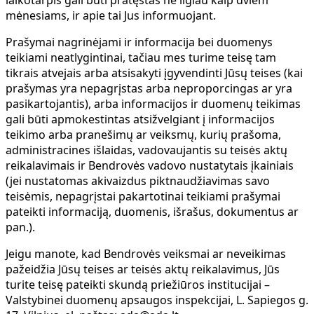
laikotarpis gali būti pratęstas ne ilgiau kaip dviem
mėnesiams, ir apie tai Jus informuojant.
Prašymai nagrinėjami ir informacija bei duomenys
teikiami neatlygintinai, tačiau mes turime teisę tam
tikrais atvejais arba atsisakyti įgyvendinti Jūsų teises (kai
prašymas yra nepagrįstas arba neproporcingas ar yra
pasikartojantis), arba informacijos ir duomenų teikimas
gali būti apmokestintas atsižvelgiant į informacijos
teikimo arba pranešimų ar veiksmų, kurių prašoma,
administracines išlaidas, vadovaujantis su teisės aktų
reikalavimais ir Bendrovės vadovo nustatytais įkainiais
(jei nustatomas akivaizdus piktnaudžiavimas savo
teisėmis, nepagrįstai pakartotinai teikiami prašymai
pateikti informaciją, duomenis, išrašus, dokumentus ar
pan.).
Jeigu manote, kad Bendrovės veiksmai ar neveikimas
pažeidžia Jūsų teises ar teisės aktų reikalavimus, Jūs
turite teisę pateikti skundą priežiūros institucijai –
Valstybinei duomenų apsaugos inspekcijai, L. Sapiegos g.