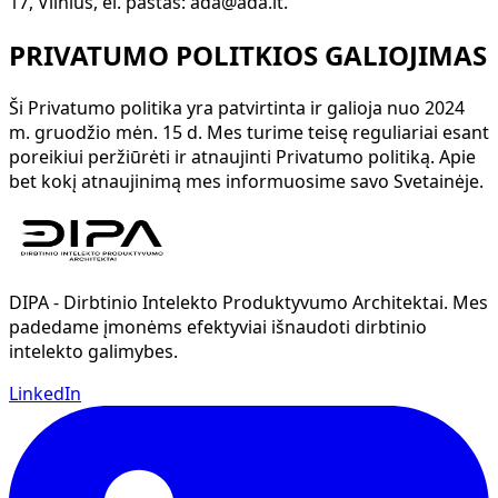
17, Vilnius, el. paštas: ada@ada.lt.
PRIVATUMO POLITKIOS GALIOJIMAS
Ši Privatumo politika yra patvirtinta ir galioja nuo 2024
m. gruodžio mėn. 15 d. Mes turime teisę reguliariai esant
poreikiui peržiūrėti ir atnaujinti Privatumo politiką. Apie
bet kokį atnaujinimą mes informuosime savo Svetainėje.
DIPA - Dirbtinio Intelekto Produktyvumo Architektai. Mes
padedame įmonėms efektyviai išnaudoti dirbtinio
intelekto galimybes.
LinkedIn