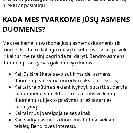
prekių ar paslaugų.
KADA MES TVARKOME JŪSŲ ASMENS
DUOMENIS?
Mes renkame ir tvarkome Jūsų asmens duomenis tik
tuomet kai tai reikalinga mūsų teisėtiems tikslas pasiekti
ir kai turime teisinį pagrindą tai daryti. Bendro asmens
duomenų tvarkymas gali būti vykdomas:
Kai jūs išreiškėte savo sutikimą dėl asmens
duomenų tvarkymo nurodytu tikslu ar tikslais;
Kai tai yra būtina siekiant įvykdyti sutartį, sudarytą
su duomenų subjektu ar reikia imtis veiksmų
duomenų subjekto prašymu prieš sutarties
sudarymą;
Kai tai mus įpareigoja teisės aktai;
Kai tvarkyti asmens duomenis būtina siekiant
teisėtų Bendrovės interesų.