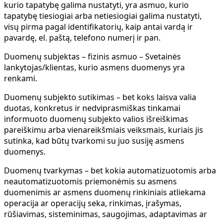
kurio tapatybę galima nustatyti, yra asmuo, kurio
tapatybę tiesiogiai arba netiesiogiai galima nustatyti,
visų pirma pagal identifikatorių, kaip antai vardą ir
pavardę, el. paštą, telefono numerį ir pan.
Duomenų subjektas
– fizinis asmuo – Svetainės
lankytojas/klientas, kurio asmens duomenys yra
renkami.
Duomenų subjekto sutikimas
– bet koks laisva valia
duotas, konkretus ir nedviprasmiškas tinkamai
informuoto duomenų subjekto valios išreiškimas
pareiškimu arba vienareikšmiais veiksmais, kuriais jis
sutinka, kad būtų tvarkomi su juo susiję asmens
duomenys.
Duomenų tvarkymas
– bet kokia automatizuotomis arba
neautomatizuotomis priemonėmis su asmens
duomenimis ar asmens duomenų rinkiniais atliekama
operacija ar operacijų seka, rinkimas, įrašymas,
rūšiavimas, sisteminimas, saugojimas, adaptavimas ar